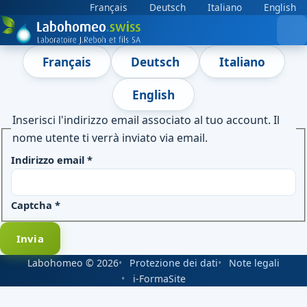
Seleziona la tua lingua
Français
Deutsch
Italiano
English
Français
Deutsch
Italiano
English
Inserisci l'indirizzo email associato al tuo account. Il
nome utente ti verrà inviato via email.
Indirizzo email
*
Captcha
*
Invia
Labohomeo © 2026
Protezione dei dati
Note legali
i-FormaSite